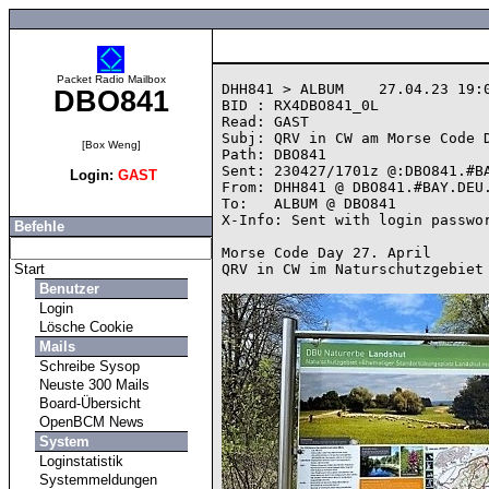
Packet Radio Mailbox
DHH841 > ALBUM    27.04.23 19:0
DBO841
BID : RX4DBO841_0L

Read: GAST

Subj: QRV in CW am Morse Code D
[Box Weng]
Path: DBO841

Sent: 230427/1701z @:DBO841.#BA
Login:
GAST
From: DHH841 @ DBO841.#BAY.DEU.
To:   ALBUM @ DBO841

X-Info: Sent with login passwor
Befehle
Morse Code Day 27. April

Start
QRV in CW im Naturschutzgebiet 
Benutzer
Login
Lösche Cookie
Mails
Schreibe Sysop
Neuste 300 Mails
Board-Übersicht
OpenBCM News
System
Loginstatistik
Systemmeldungen