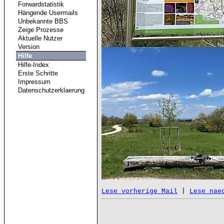
Forwardstatistik
Hängende Usermails
Unbekannte BBS
Zeige Prozesse
Aktuelle Nutzer
Version
Hilfe
Hilfe-Index
Erste Schritte
Impressum
Datenschutzerklaerung
 | 
Lese vorherige Mail
Lese nae