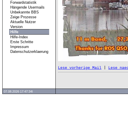
Forwardstatistik
Hängende Usermails
Unbekannte BBS
Zeige Prozesse
Aktuelle Nutzer
Version
Hilfe
Hilfe-Index
Erste Schritte
Impressum
Datenschutzerklaerung
 | 
Lese vorherige Mail
Lese nae
07.08.2026 17:47:34l