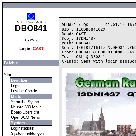
Packet Radio Mailbox
DHH841 > QSL      01.01.14 18:1
DBO841
BID : 11ODBO84102X

Read: GAST

Subj: 13DNI437

[Box Weng]
Path: DBO841

Sent: 140101/1611z @:DBO841.#ND
Login:
GAST
From: DHH841 @ DBO841.#NDB.BAY.
To:   QSL @ DBO841

X-Info: Sent with login passwor
Befehle
Start
Benutzer
Login
Lösche Cookie
Mails
Schreibe Sysop
Neuste 300 Mails
Board-Übersicht
OpenBCM News
System
Loginstatistik
Systemmeldungen