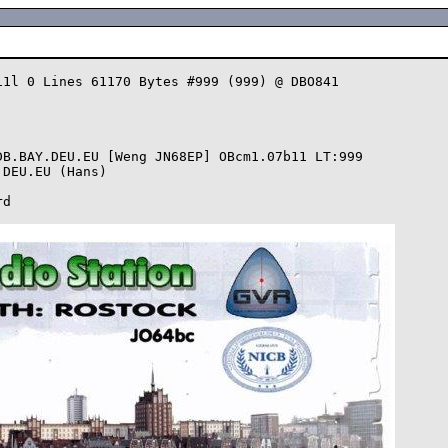
1l 0 Lines 61170 Bytes #999 (999) @ DBO841

B.BAY.DEU.EU [Weng JN68EP] OBcm1.07b11 LT:999

DEU.EU (Hans)

d
