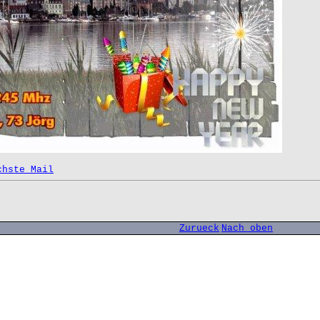
chste Mail
Zurueck
Nach oben