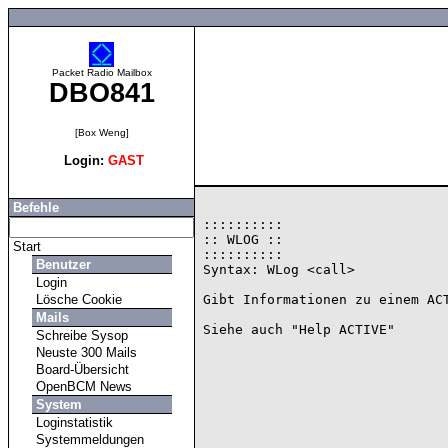
Packet Radio Mailbox
DBO841
[Box Weng]
Login:
GAST
Befehle
::::::::::

:: WLOG ::

Start
::::::::::

Benutzer
Syntax: WLog <call>

Login
Lösche Cookie
Gibt Informationen zu einem ACT
Mails
Schreibe Sysop
Neuste 300 Mails
Board-Übersicht
OpenBCM News
System
Loginstatistik
Systemmeldungen